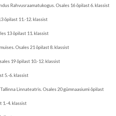
ndus Rahvusraamatukogus. Osales 16 õpilast 6. klassist
 õpilast 11.-12. klassist
s 13 õpilast 11. klassist
ises. Osales 21 õpilast 8. klassist
les 19 õpilast 10.-12. klassist
 5.-6. klassist
allinna Linnateatris. Osales 20 gümnaasiumi õpilast
 1.-4. klassist