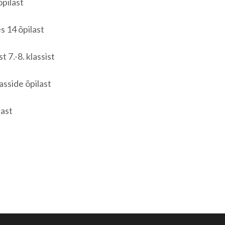
õpilast
s 14 õpilast
t 7.-8. klassist
sside õpilast
last