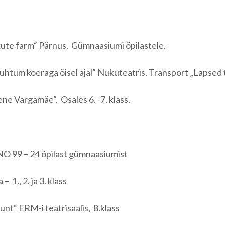
kute farm“ Pärnus. Gümnaasiumi õpilastele.
htum koeraga öisel ajal“ Nukuteatris. Transport „Lapsed 
ne Vargamäe“. Osales 6. -7. klass.
O 99 – 24 õpilast gümnaasiumist
1., 2. ja 3. klass
nt“ ERM-i teatrisaalis, 8.klass