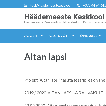
Skip
kool@haademeeste.edu.ee
+372 44 64 641
to
Häädemeeste Keskkool
content
(Press
Häädemeeste Keskkool on üldhariduskool Pärnu maakonna
Enter)
AVALEHT
VASTUVÕTT
ÕPILASELE
Aitan lapsi
Projekt “Aitan lapsi” tasuta teatripiletid väh
2019 / 2020 AITAN LAPSI JA RAHVAKULT
23.02.2020 Aitan lapsi raames etendus „Ku