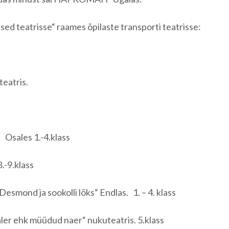
d teatrisse“ raames õpilaste transporti teatrisse:
teatris.
 Osales 1.-4.klass
.-9.klass
smond ja sookolli lõks“ Endlas. 1. – 4. klass
r ehk müüdud naer“ nukuteatris. 5.klass