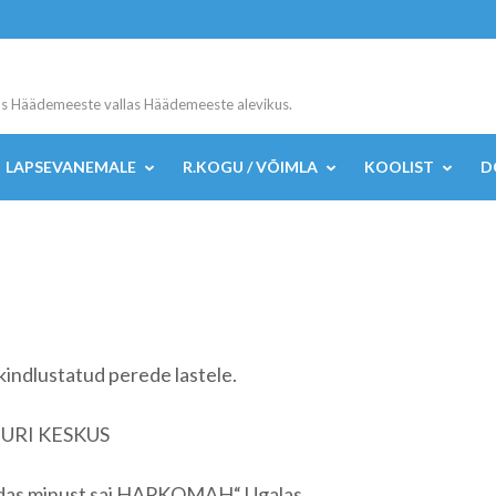
s Häädemeeste vallas Häädemeeste alevikus.
LAPSEVANEMALE
R.KOGU / VÕIMLA
KOOLIST
D
ekindlustatud perede lastele.
UURI KESKUS
idas minust sai HAPKOMAH“ Ugalas.