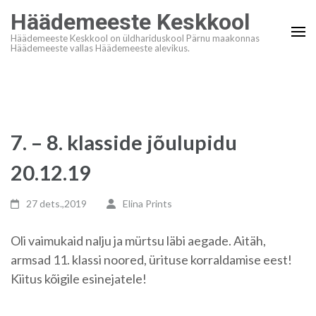
Skip
Häädemeeste Keskkool
to
Häädemeeste Keskkool on üldhariduskool Pärnu maakonnas
content
Häädemeeste vallas Häädemeeste alevikus.
(Press
Enter)
7. – 8. klasside jõulupidu
20.12.19
27 dets.,2019
Elina Prints
Oli vaimukaid nalju ja mürtsu läbi aegade. Aitäh,
armsad 11. klassi noored, ürituse korraldamise eest!
Kiitus kõigile esinejatele!