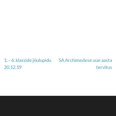
Navigeerimine
1. – 6. klasside jõulupidu
SA Archimedese uue aasta
20.12.19
tervitus