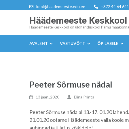
Skip
kool@haademeeste.edu.ee
+372 44 64 641
to
Häädemeeste Keskkool
content
(Press
Häädemeeste Keskkool on üldhariduskool Pärnu maakonna
Enter)
AVALEHT
VASTUVÕTT
ÕPILASELE
Peeter Sõrmuse nädal
13 jaan.,2020
Elina Prints
Peeter Sõrmuse nädalal 13.-17. 01.20 lahenda
21.01.20 ootame Häädemeeste valla koole mei
auhinnad ja üllatus kõikidele!