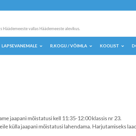
s Häädemeeste vallas Häädemeeste alevikus.
LAPSEVANEMALE
R.KOGU / VÕIMLA
KOOLIST
D
me jaapani mõistatusi kell 11:35-12:00 klassis nr 23.
le külla jaapani mõistatusi lahendama. Harjutamiseks laa