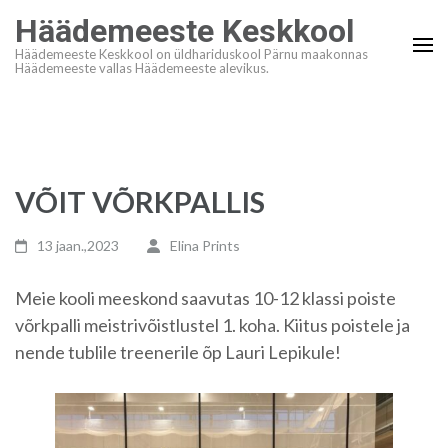
Skip
Häädemeeste Keskkool
to
Häädemeeste Keskkool on üldhariduskool Pärnu maakonnas
content
Häädemeeste vallas Häädemeeste alevikus.
(Press
Enter)
VÕIT VÕRKPALLIS
13 jaan.,2023
Elina Prints
Meie kooli meeskond saavutas 10-12 klassi poiste
võrkpalli meistrivõistlustel 1. koha. Kiitus poistele ja
nende tublile treenerile õp Lauri Lepikule!