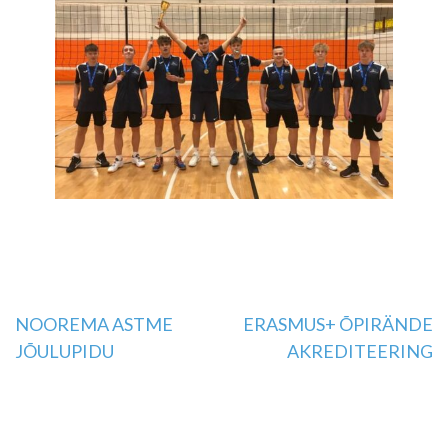
Navigeerimine
NOOREMA ASTME
ERASMUS+ ÕPIRÄNDE
JÕULUPIDU
AKREDITEERING