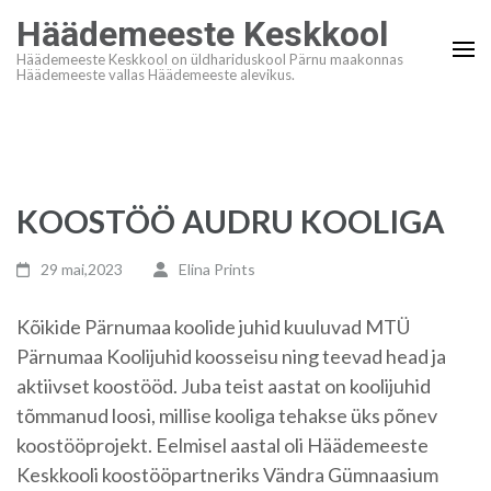
Skip
Häädemeeste Keskkool
to
Häädemeeste Keskkool on üldhariduskool Pärnu maakonnas
content
Häädemeeste vallas Häädemeeste alevikus.
(Press
Enter)
KOOSTÖÖ AUDRU KOOLIGA
29 mai,2023
Elina Prints
Kõikide Pärnumaa koolide juhid kuuluvad MTÜ
Pärnumaa Koolijuhid koosseisu ning teevad head ja
aktiivset koostööd. Juba teist aastat on koolijuhid
tõmmanud loosi, millise kooliga tehakse üks põnev
koostööprojekt. Eelmisel aastal oli Häädemeeste
Keskkooli koostööpartneriks Vändra Gümnaasium