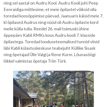
ning sel aastal on Audru Kool. Audru Kooli juhi Peep
Eenraidiga mõtlesime, et meie õpilastel võiksid olla
toredad koosõppimise päevad. Jaanuaris käisid meie 7.
kl õpilased Audrus ning nüüd oli Audru õpilaste kord
meile külla tulla. Reedel 26. mail toimuski ühine
õppepäev Kabli RMKs koos Audru kooli 7. klasside
õpilastega. Toredad looduseteemalised tunnid viisid
läbi Kabli külastuskeskuse teabejuht Küllike Sisask
ning õpetajad Ülle Valgi ja Rene Kurm. Lõunasöögi
lõkkel valmistas õpetaja Triin Türk.