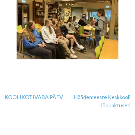
Navigeerimine
KOOLIKOTIVABA PÄEV
Häädemeeste Keskkooli
lõpuaktused