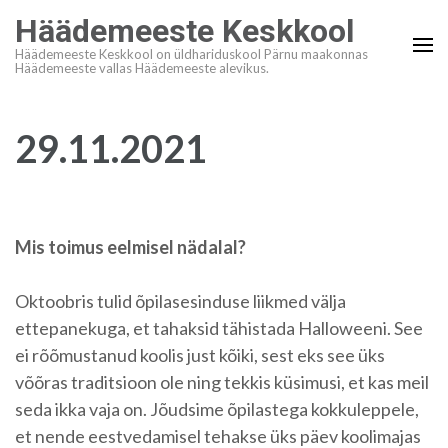
Skip
Häädemeeste Keskkool
to
Häädemeeste Keskkool on üldhariduskool Pärnu maakonnas
content
Häädemeeste vallas Häädemeeste alevikus.
(Press
Enter)
29.11.2021
Mis toimus eelmisel nädalal?
Oktoobris tulid õpilasesinduse liikmed välja
ettepanekuga, et tahaksid tähistada Halloweeni. See
ei rõõmustanud koolis just kõiki, sest eks see üks
võõras traditsioon ole ning tekkis küsimusi, et kas meil
seda ikka vaja on. Jõudsime õpilastega kokkuleppele,
et nende eestvedamisel tehakse üks päev koolimajas