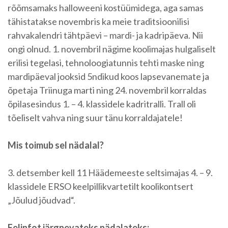
rõõmsamaks halloweeni kostüümidega, aga samas
tähistatakse novembris ka meie traditsioonilisi
rahvakalendri tähtpäevi – mardi- ja kadripäeva. Nii
ongi olnud. 1. novembril nägime koolimajas hulgaliselt
erilisi tegelasi, tehnoloogiatunnis tehti maske ning
mardipäeval jooksid 5ndikud koos lapsevanemate ja
õpetaja Triinuga marti ning 24. novembril korraldas
õpilasesindus 1. – 4. klassidele kadritralli. Trall oli
tõeliselt vahva ning suur tänu korraldajatele!
Mis toimub sel nädalal?
3. detsember kell 11 Häädemeeste seltsimajas 4. – 9.
klassidele ERSO keelpillikvartetilt koolikontsert
„Jõulud jõudvad“.
Eelinfot järgnevateks nädalateks: