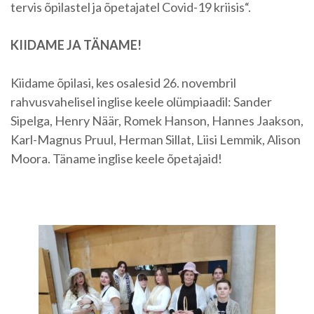
tervis õpilastel ja õpetajatel Covid-19 kriisis“.
KIIDAME JA TÄNAME!
Kiidame õpilasi, kes osalesid 26. novembril
rahvusvahelisel inglise keele olümpiaadil: Sander
Sipelga, Henry Näär, Romek Hanson, Hannes Jaakson,
Karl-Magnus Pruul, Herman Sillat, Liisi Lemmik, Alison
Moora. Täname inglise keele õpetajaid!